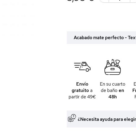
Acabado mate perfecto - Textu
Envío
En su cuarto
gratuito
a
de baño
en
F
partir de 49€
48h
¿Necesita ayuda para elegi