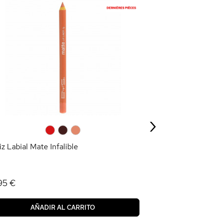
Polvo Bronceado
4,95 €
›
AÑAD
0
0
0
z Labial Mate Infalible
95 €
AÑADIR AL CARRITO