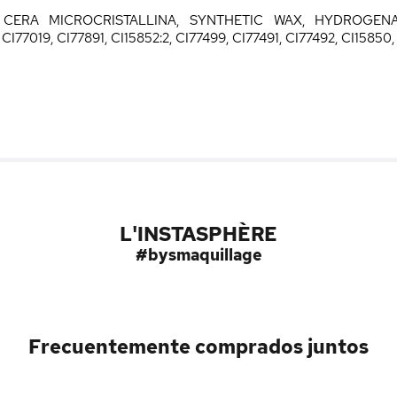
, CERA MICROCRISTALLINA, SYNTHETIC WAX, HYDROGEN
19, CI77891, CI15852:2, CI77499, CI77491, CI77492, CI15850,
L'INSTASPHÈRE
#bysmaquillage
Frecuentemente comprados juntos