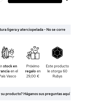
ra ligera y aterciopelada - No se corre
En
stock en
Próximo
Este producto
rancia
en el
regalo
en
le otorga
60
País Vasco
29,00 €
Rubys
r su producto? Háganos sus preguntas aquí