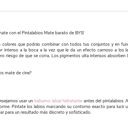
 mate con el Pintalabios Mate barato de BYS!
os colores que podrás combinar con todos tus conjuntos y en funci
r intenso a la boca a la vez que le da un efecto carnoso a los la
o riesgo de que se corra. Los pigmentos ulta intensos absorben l
jos mate de cine?
consejamos usar un
bálsamo labial hidratante
antes del pintalabios. 
orme. Píntate los labios marcando su contorno exacto para lucir u
tar para un resultado más discreto y sofisticado.