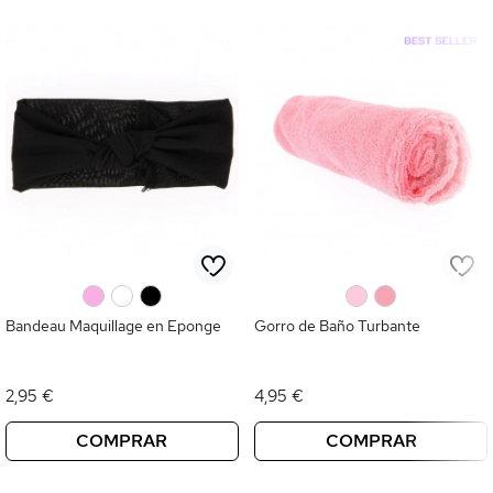
Para un brushing en casa o una coloración perfecta, encuentra los
esenciales como los
rulos
y los pinceles para coloración. Accesorios
prácticos para teñir y estilizar el cabello fácilmente por ti misma.
Descubre una amplia variedad para todo tipo de cabello, largo o corto,
fino o grueso. Ideal para presupuestos ajustados sin renunciar al estilo,
con precios mini y renovación frecuente de modelos de tendencia.
0
0
0
0
0
Bandeau Maquillage en Eponge
Gorro de Baño Turbante
2,95 €
4,95 €
COMPRAR
COMPRAR