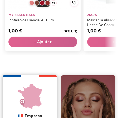
+4
MY ESSENTIALS
ZIAJA
Pintalabios Esencial A 1 Euro
Mascarilla Alisado
Leche De Cabra
1,00 €
1,00 €
0.0
(1)
+ Ajouter
+ 
Empresa