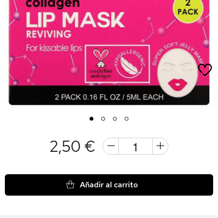
1
2
3
4
2,50 €
Añadir al carrito