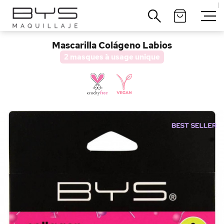
|
Cerrar
Home
>
Mascarilla Colágeno Labios
2 masques à usage unique