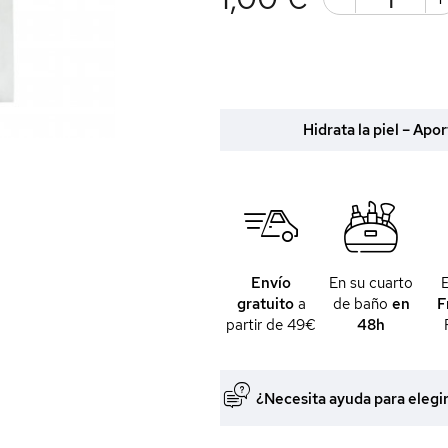
Hidrata la piel – Apo
Envío
En su cuarto
gratuito
a
de baño
en
F
partir de 49€
48h
¿Necesita ayuda para elegi