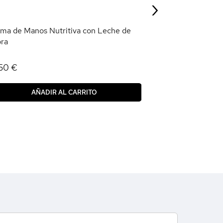
›
AÑAD
ma de Manos Nutritiva con Leche de
ra
50 €
AÑADIR AL CARRITO