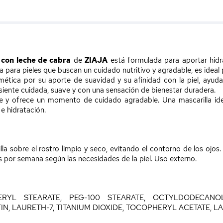
 con leche de cabra
de
ZIAJA
está formulada para aportar hidra
 para pieles que buscan un cuidado nutritivo y agradable, es ideal p
tica por su aporte de suavidad y su afinidad con la piel, ayudand
e siente cuidada, suave y con una sensación de bienestar duradera.
e y ofrece un momento de cuidado agradable. Una mascarilla ide
e hidratación.
la sobre el rostro limpio y seco, evitando el contorno de los ojos
s por semana según las necesidades de la piel. Uso externo.
CERYL STEARATE, PEG-100 STEARATE, OCTYLDODECANO
IN, LAURETH-7, TITANIUM DIOXIDE, TOCOPHERYL ACETATE, 