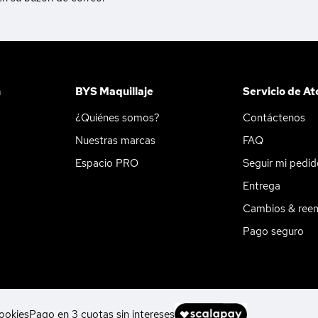
n
BYS Maquillaje
Servicio de At
¿Quiénes somos?
Contáctenos
Nuestras marcas
FAQ
Espacio PRO
Seguir mi pedi
Entrega
Cambios & ree
Pago seguro
ookies
Pago en 3 cuotas sin intereses