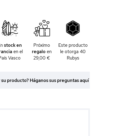
En
stock en
Próximo
Este producto
rancia
en el
regalo
en
le otorga
40
País Vasco
29,00 €
Rubys
r su producto? Háganos sus preguntas aquí