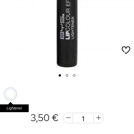
1
2
3
Lightener
3,50 €