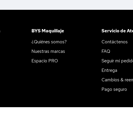
n
BYS Maquillaje
Servicio de At
¿Quiénes somos?
Contáctenos
Nuestras marcas
FAQ
Espacio PRO
Seguir mi pedi
Entrega
Cambios & ree
Pago seguro
ookies
Pago en 3 cuotas sin intereses