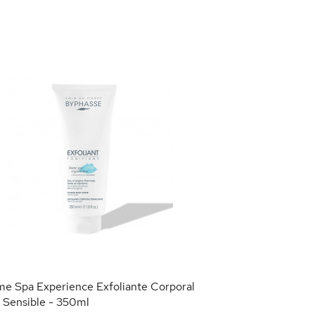
Crema Depilatori
125ml
4,95 €
AÑAD
e Spa Experience Exfoliante Corporal
l Sensible - 350ml