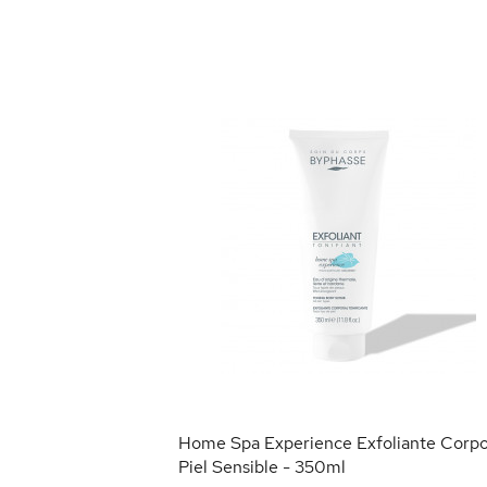
tos de Seda -
RRITO
Home Spa Experience Exfoliante Corpo
Piel Sensible - 350ml