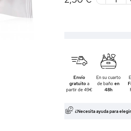
Envío
En su cuarto
gratuito
a
de baño
en
F
partir de 49€
48h
¿Necesita ayuda para elegi