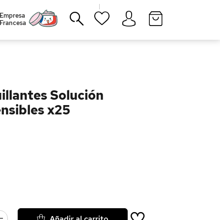
|
Empresa
Francesa
Cerrar
illantes Solución
ensibles x25
Añadir al carrito