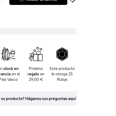
En
stock en
Próximo
Este producto
rancia
en el
regalo
en
le otorga
25
País Vasco
29,00 €
Rubys
r su producto? Háganos sus preguntas aquí