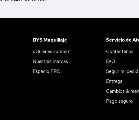
n
BYS Maquillaje
Servicio de At
¿Quiénes somos?
Contáctenos
Nuestras marcas
FAQ
Espacio PRO
Seguir mi pedi
Entrega
Cambios & ree
Pago seguro
ookies
Pago en 3 cuotas sin intereses