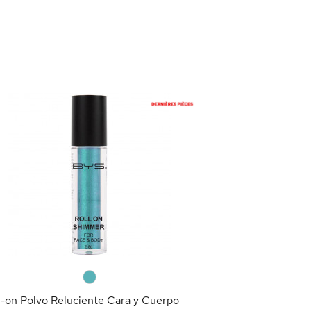
Gotas para Ajusta
9,95 €
AÑAD
0
l-on Polvo Reluciente Cara y Cuerpo