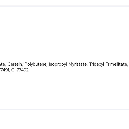
e, Ceresin, Polybutene, Isopropyl Myristate, Tridecyl Trimellitate,
7491, CI 77492