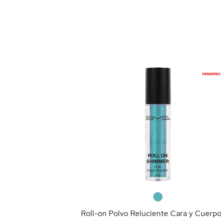
 de Maquillaje
RRITO
0
Roll-on Polvo Reluciente Cara y Cuerp