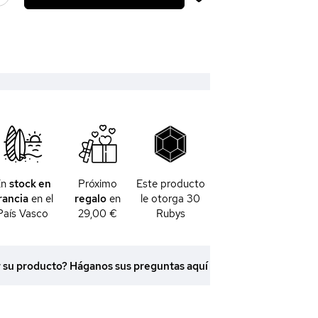
En
stock en
Próximo
Este producto
rancia
en el
regalo
en
le otorga
30
País Vasco
29,00 €
Rubys
r su producto? Háganos sus preguntas aquí