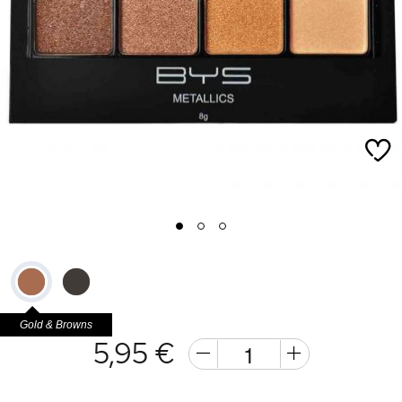
1
2
3
Gold & Browns
5,95 €