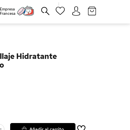
|
Empresa
Francesa
Cerrar
laje Hidratante
o
Añadir al carrito