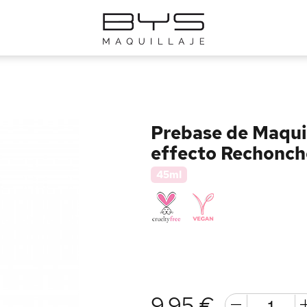
Prebase de Maquil
effecto Rechonch
45ml
9,95 €