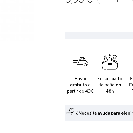
Envío
En su cuarto
gratuito
a
de baño
en
F
partir de 49€
48h
¿Necesita ayuda para elegi