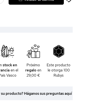
En
stock en
Próximo
Este producto
rancia
en el
regalo
en
le otorga
100
País Vasco
29,00 €
Rubys
r su producto? Háganos sus preguntas aquí