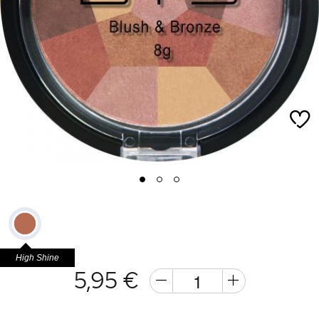
1
2
3
High Shine
5,95 €