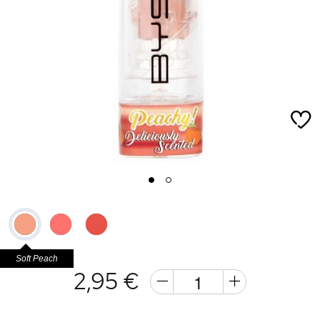
1
2
Soft Peach
2,95 €