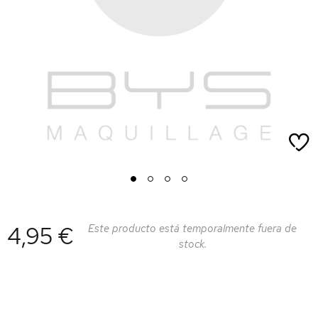
1
2
3
4
4,95 €
Este producto está temporalmente fuera de
stock.