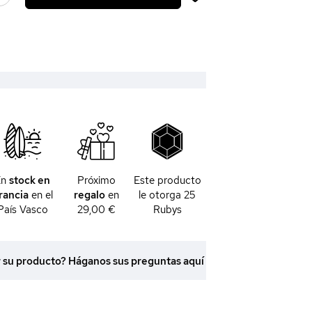
En
stock en
Próximo
Este producto
rancia
en el
regalo
en
le otorga
25
País Vasco
29,00 €
Rubys
r su producto? Háganos sus preguntas aquí