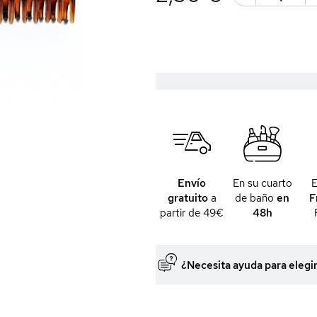
Envío
En su cuarto
gratuito
a
de baño
en
F
partir de 49€
48h
¿Necesita ayuda para elegi