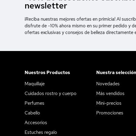
newsletter
¡Reciba nuestras mejores ofertas en primicia! Al suscrib
disfrute de -10% ahora mismo en su primer pedido y d
ofertas exclusivas y consejos de belleza directamente 
Nuestros Productos
Nuestra selecció
Maquillaje
Novedades
Cuidados rostro y cuerpo
Más vendidos
Perfumes
Mini-precios
Cabello
Promociones
Accesorios
Estuches regalo