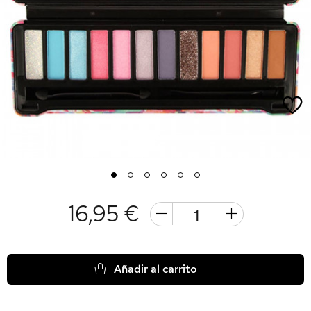
1
2
3
4
5
6
16,95 €
Añadir al carrito