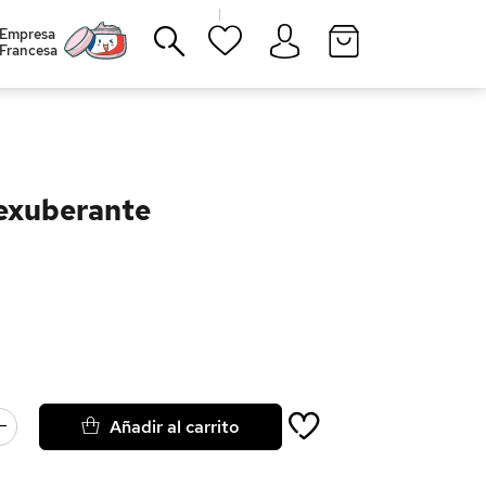
|
Empresa
Francesa
Cerrar
exuberante
Añadir al carrito