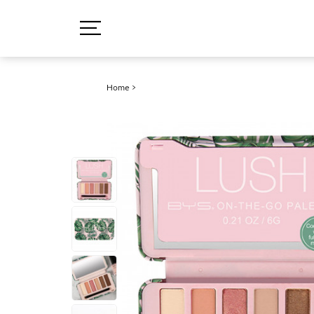
Home
>