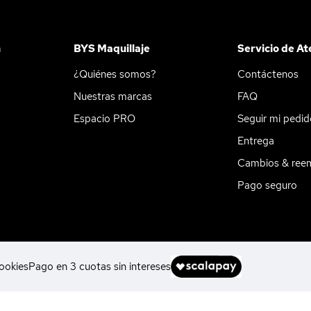
n
BYS Maquillaje
Servicio de At
¿Quiénes somos?
Contáctenos
Nuestras marcas
FAQ
Espacio PRO
Seguir mi pedi
Entrega
Cambios & ree
Pago seguro
ookies
Pago en 3 cuotas sin intereses