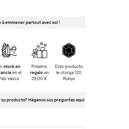
e à emmener partout avec soi !
En
stock en
Próximo
Este producto
rancia
en el
regalo
en
le otorga
120
País Vasco
29,00 €
Rubys
r su producto? Háganos sus preguntas aquí