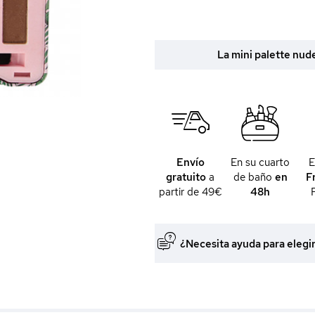
La mini palette nud
Envío
En su cuarto
gratuito
a
de baño
en
F
partir de 49€
48h
¿Necesita ayuda para elegi