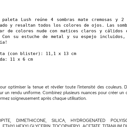
 paleta Lush reúne 4 sombras mate cremosas y 2 s
ado y resaltan todos los colores de ojos. Las somb
ar de colores nude con matices claros y cálidos c
 Con su estuche de metal y su espejo incluidos,
a!

ta (con blister): 11,1 x 13 cm

da: 11 x 6 cm
ur optimiser la tenue et révéler toute l’intensité des couleurs. D
ur un rendu uniforme. Combinez plusieurs nuances pour créer un 
efermez soigneusement après chaque utilisation.
PITE, DIMETHICONE, SILICA, HYDROGENATED POLYIS
ETHYLHEXYLGLYCERIN, TOCOPHERYL ACETATE, TITANIUM DIOX