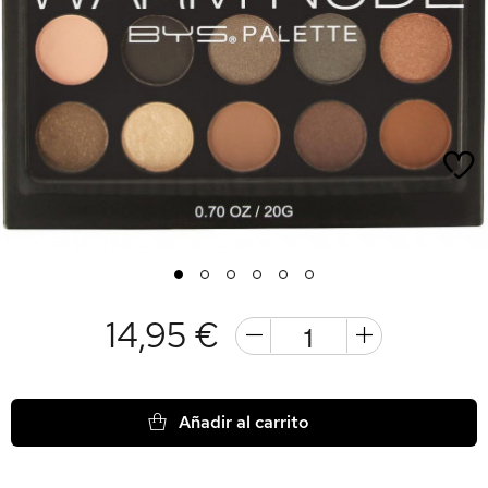
1
2
3
4
5
6
14,95 €
Añadir al carrito