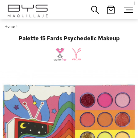
|
Cerrar
Home
>
Palette 15 Fards Psychedelic Makeup