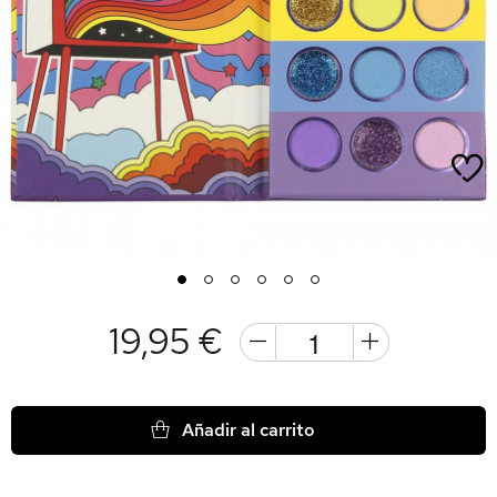
1
2
3
4
5
6
19,95 €
Añadir al carrito