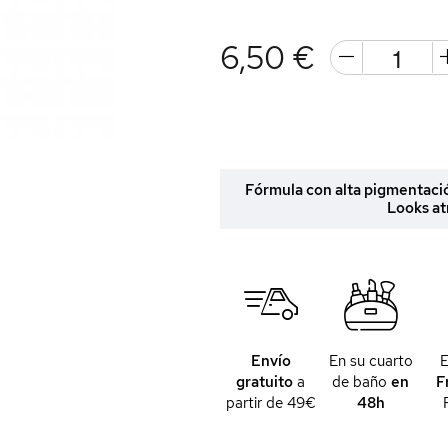
6,50 €
Fórmula con alta pigmentació
Looks at
Envío
En su cuarto
gratuito
a
de baño
en
F
partir de 49€
48h