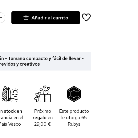
Añadir al carrito
n - Tamaño compacto y fácil de llevar -
revidos y creativos
En
stock en
Próximo
Este producto
rancia
en el
regalo
en
le otorga
65
País Vasco
29,00 €
Rubys