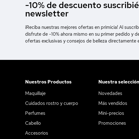
-10% de descuento suscribié
newsletter
¡Reciba nuestras mejores ofertas en primicia! Al suscrib
disfrute de -10% ahora mismo en su primer pedido y d
ofertas exclusivas y consejos de belleza directamente 
Nuestros Productos
Nuestra selecció
Maquillaje
Novedades
Cuidados rostro y cuerpo
Más vendidos
Perfumes
Mini-precios
Cabello
Promociones
Accesorios