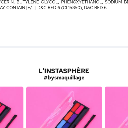
YCERIN, BUTYLENE GLYCOL, PHENOXYETHANOL, SODIUM B
 CONTAIN [+/-]: D&C RED 6 (CI 15850), D&C RED 6
L'INSTASPHÈRE
#bysmaquillage