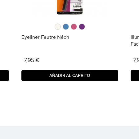
0
0
0
0
Eyeliner Feutre Néon
Ill
Fac
7,95 €
7,
AÑADIR AL CARRITO