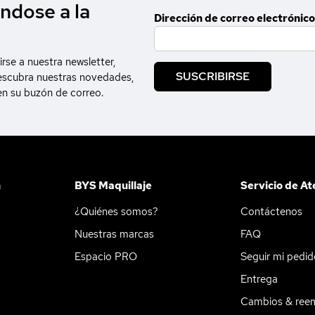
ndose a la
Dirección de correo electrónico
irse a nuestra newsletter,
SUSCRIBIRSE
escubra nuestras novedades,
en su buzón de correo.
n
BYS Maquillaje
Servicio de At
¿Quiénes somos?
Contáctenos
Nuestras marcas
FAQ
Espacio PRO
Seguir mi pedi
Entrega
Cambios & ree