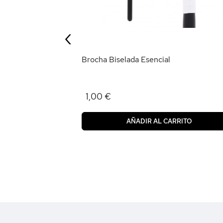
‹
RRITO
Brocha Biselada Esencial
1,00 €
AÑADIR AL CARRITO