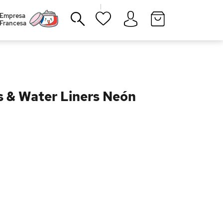
|
Empresa
Francesa
Cerrar
s & Water Liners Neón