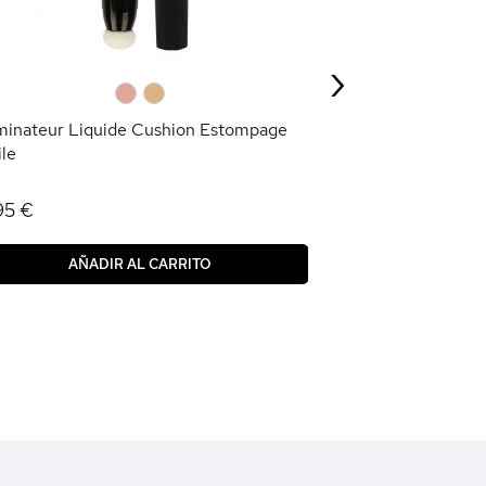
7,95 €
›
AÑAD
0
0
uminateur Liquide Cushion Estompage
ile
95 €
AÑADIR AL CARRITO