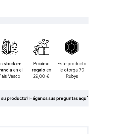
En
stock en
Próximo
Este producto
rancia
en el
regalo
en
le otorga
70
País Vasco
29,00 €
Rubys
r su producto? Háganos sus preguntas aquí