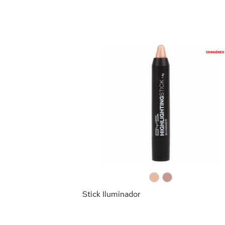
RRITO
0
0
Stick Iluminador