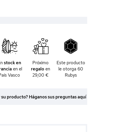
En
stock en
Próximo
Este producto
rancia
en el
regalo
en
le otorga
60
País Vasco
29,00 €
Rubys
r su producto? Háganos sus preguntas aquí