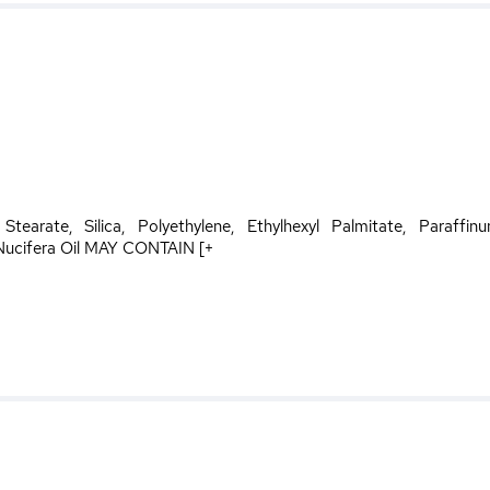
tearate, Silica, Polyethylene, Ethylhexyl Palmitate, Paraffin
 Nucifera Oil MAY CONTAIN [+