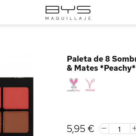
Paleta de 8 Sombr
& Mates *Peachy*
5,95 €