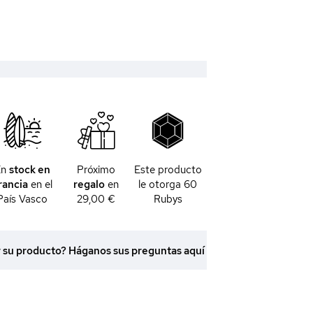
En
stock en
Próximo
Este producto
rancia
en el
regalo
en
le otorga
60
País Vasco
29,00 €
Rubys
r su producto? Háganos sus preguntas aquí