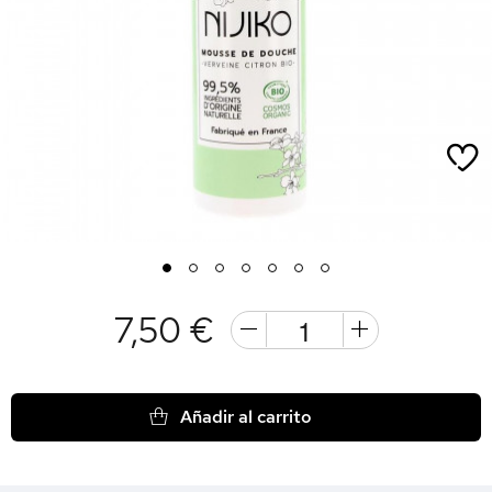
1
2
3
4
5
6
7
7,50 €
Añadir al carrito