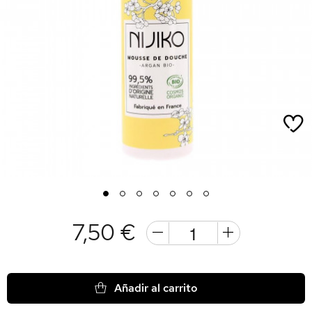
1
2
3
4
5
6
7
7,50 €
Añadir al carrito