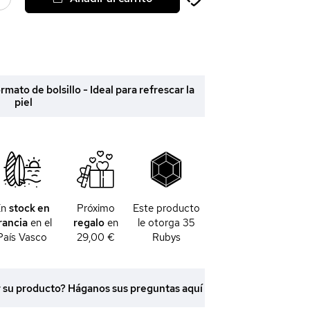
rmato de bolsillo - Ideal para refrescar la
piel
En
stock en
Próximo
Este producto
rancia
en el
regalo
en
le otorga
35
País Vasco
29,00 €
Rubys
r su producto? Háganos sus preguntas aquí