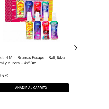
Set de 4 Mini Br
Ibiza, Mykonos y
9,95 €
›
AÑAD
 de 4 Mini Brumas Escape – Bali, Ibiza,
mi y Aurora – 4x50ml
95 €
AÑADIR AL CARRITO