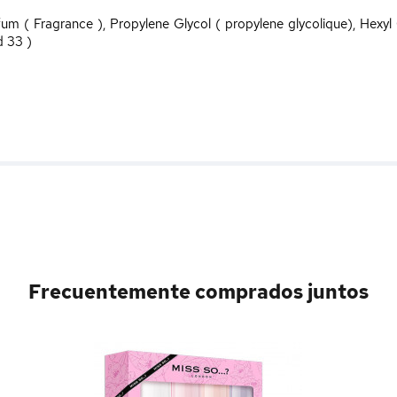
fum ( Fragrance ), Propylene Glycol ( propylene glycolique), Hexyl
d 33 )
Frecuentemente comprados juntos