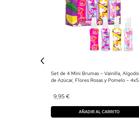
nique – Vanilla
Love y Cherry
‹
RRITO
Set de 4 Mini Brumas – Vainilla, Algodó
de Azúcar, Flores Rosas y Pomelo – 4x
9,95 €
AÑADIR AL CARRITO