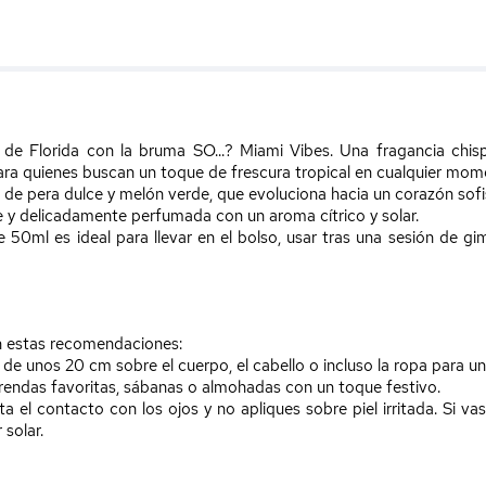
a de Florida con la bruma
SO...? Miami Vibes
. Una fragancia chis
ra quienes buscan un toque de frescura tropical en cualquier mome
a de
pera dulce y melón verde
, que evoluciona hacia un corazón sof
e y delicadamente perfumada con un aroma cítrico y solar.
50ml es ideal para llevar en el bolso, usar tras una sesión de g
on estas recomendaciones:
de unos 20 cm sobre el cuerpo, el cabello o incluso la ropa para un r
prendas favoritas, sábanas o almohadas con un toque festivo.
a el contacto con los ojos y no apliques sobre piel irritada. Si vas
 solar.