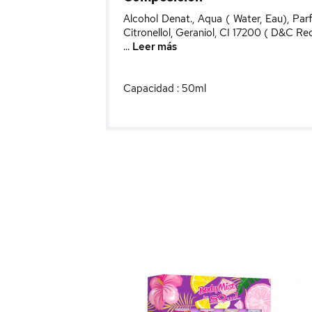
Alcohol Denat., Aqua ( Water, Eau), Par
Citronellol, Geraniol, CI 17200 ( D&C Re
...
Leer más
Capacidad : 50ml