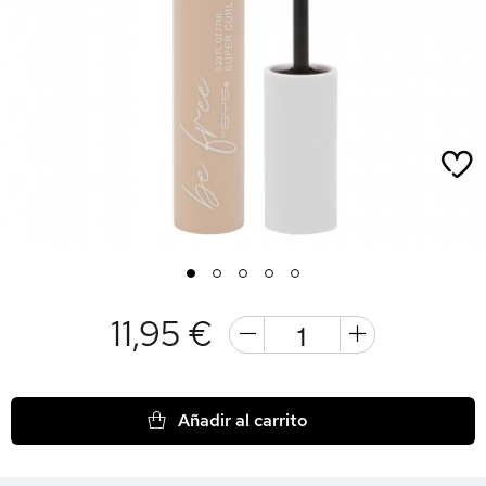
1
2
3
4
5
11,95 €
Añadir al carrito