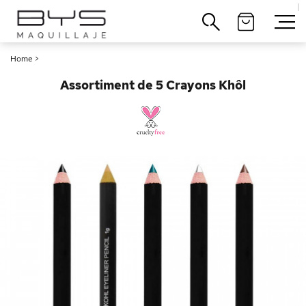
|
Cerrar
Home
>
Assortiment de 5 Crayons Khôl