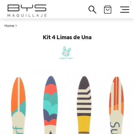
|
Cerrar
Home
>
Kit 4 Limas de Una