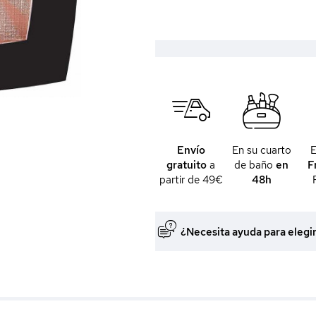
Envío
En su cuarto
gratuito
a
de baño
en
F
partir de 49€
48h
¿Necesita ayuda para elegi