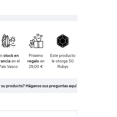
En
stock en
Próximo
Este producto
rancia
en el
regalo
en
le otorga
50
País Vasco
29,00 €
Rubys
r su producto? Háganos sus preguntas aquí