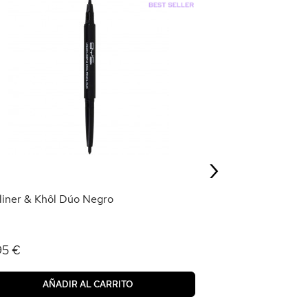
Paleta Glitter 6 
5,95 €
›
AÑAD
liner & Khôl Dúo Negro
95 €
AÑADIR AL CARRITO