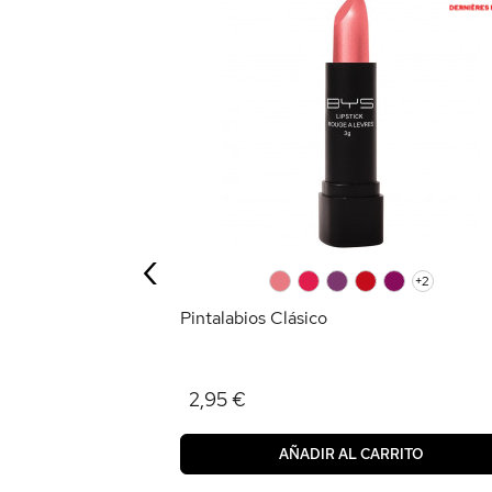
umen XXL
‹
RRITO
0
0
0
0
0
+2
Pintalabios Clásico
2,95 €
AÑADIR AL CARRITO