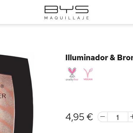
Illuminador & Bro
4,95 €