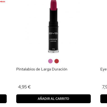
0
0
Pintalabios de Larga Duración
Eye
4,95 €
7,
AÑADIR AL CARRITO