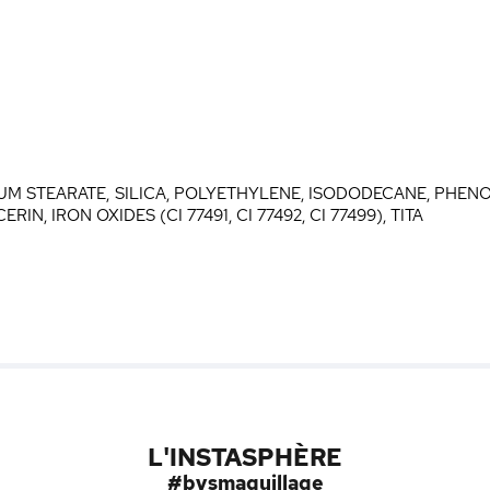
IUM STEARATE, SILICA, POLYETHYLENE, ISODODECANE, PHE
, IRON OXIDES (CI 77491, CI 77492, CI 77499), TITA
L'INSTASPHÈRE
#bysmaquillage