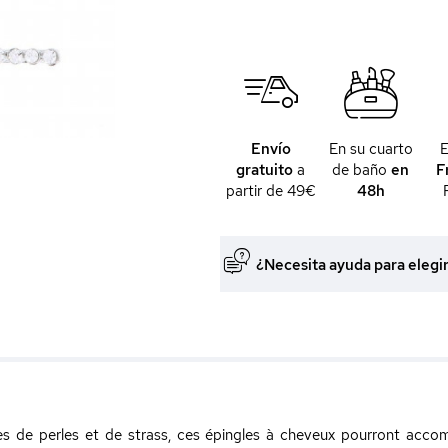
Envío
En su cuarto
gratuito
a
de baño
en
F
partir de 49€
48h
¿Necesita ayuda para elegi
 de perles et de strass, ces épingles à cheveux pourront accom