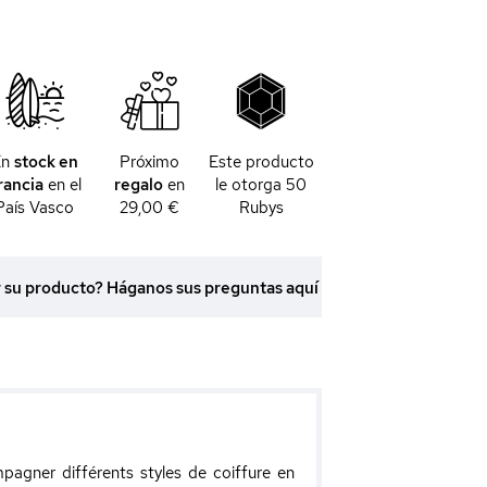
En
stock en
Próximo
Este producto
rancia
en el
regalo
en
le otorga
50
País Vasco
29,00 €
Rubys
r su producto? Háganos sus preguntas aquí
pagner différents styles de coiffure en