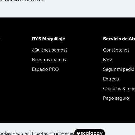
n
BYS Maquillaje
Servicio de At
¿Quiénes somos?
Contáctenos
Nuestras marcas
FAQ
Espacio PRO
Seguir mi pedi
Entrega
Cambios & ree
Pago seguro
ookies
Pago en 3 cuotas sin intereses