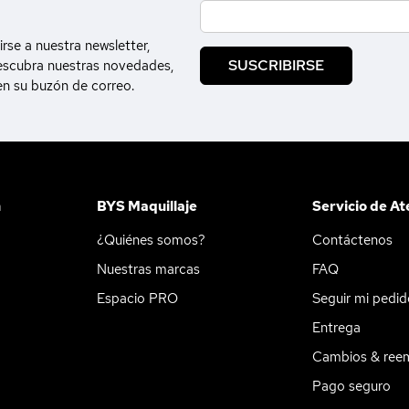
irse a nuestra newsletter,
SUSCRIBIRSE
escubra nuestras novedades,
en su buzón de correo.
n
BYS Maquillaje
Servicio de At
¿Quiénes somos?
Contáctenos
Nuestras marcas
FAQ
Espacio PRO
Seguir mi pedi
Entrega
Cambios & ree
Pago seguro