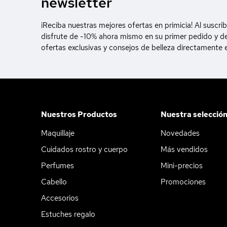
newsletter
¡Reciba nuestras mejores ofertas en primicia! Al suscrib
disfrute de -10% ahora mismo en su primer pedido y d
ofertas exclusivas y consejos de belleza directamente 
Nuestros Productos
Nuestra selecció
Maquillaje
Novedades
Cuidados rostro y cuerpo
Más vendidos
Perfumes
Mini-precios
Cabello
Promociones
Accesorios
Estuches regalo