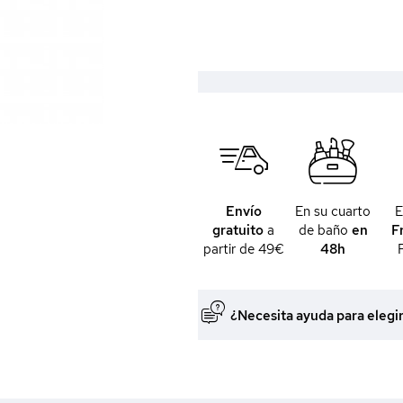
Envío
En su cuarto
gratuito
a
de baño
en
F
partir de 49€
48h
¿Necesita ayuda para elegi