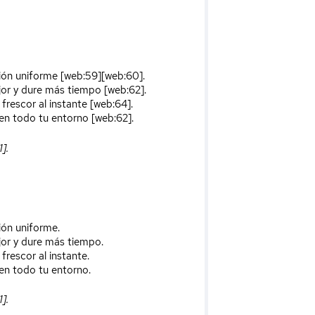
sión uniforme [web:59][web:60].
ejor y dure más tiempo [web:62].
 frescor al instante [web:64].
en todo tu entorno [web:62].
].
ión uniforme.
jor y dure más tiempo.
frescor al instante.
en todo tu entorno.
].