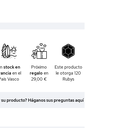
En
stock en
Próximo
Este producto
rancia
en el
regalo
en
le otorga
120
País Vasco
29,00 €
Rubys
r su producto? Háganos sus preguntas aquí