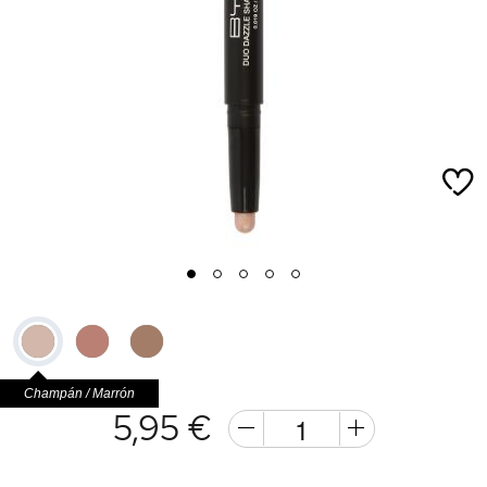
1
2
3
4
5
Champán / Marrón
5,95 €