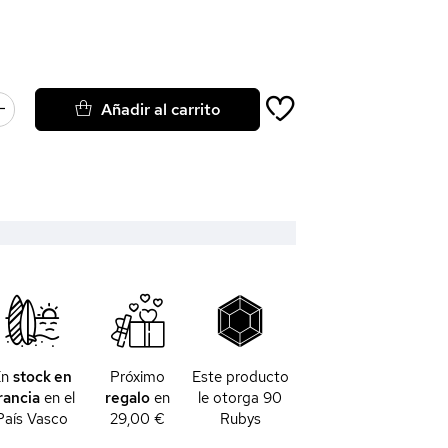
Añadir al carrito
En
stock en
Próximo
Este producto
rancia
en el
regalo
en
le otorga
90
País Vasco
29,00 €
Rubys