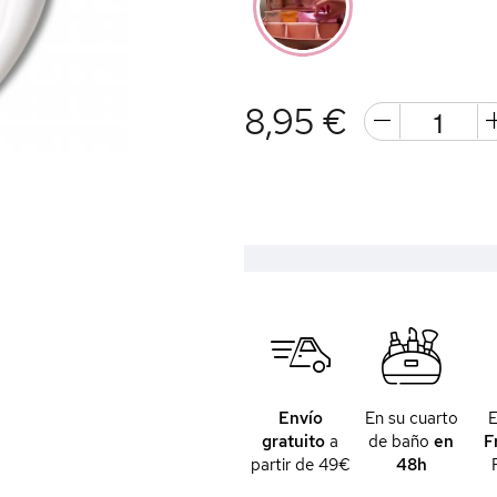
8,95 €
Envío
En su cuarto
gratuito
a
de baño
en
F
partir de 49€
48h