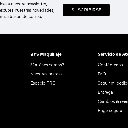
irse a nuestra newsletter,
SUSCRIBIRSE
escubra nuestras novedades,
en su buzón de correo.
n
BYS Maquillaje
Servicio de At
¿Quiénes somos?
Contáctenos
Nuestras marcas
FAQ
Espacio PRO
Seguir mi pedi
Entrega
Cambios & ree
Pago seguro