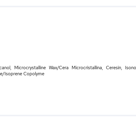
anol, Microcrystalline Wax/Cera Microcristallina, Ceresin, Isonon
ne/Isoprene Copolyme