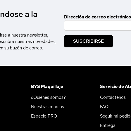
ndose a la
Dirección de correo electrónico
irse a nuestra newsletter,
SUSCRIBIRSE
escubra nuestras novedades,
en su buzón de correo.
n
BYS Maquillaje
Servicio de At
¿Quiénes somos?
Contáctenos
Nuestras marcas
FAQ
Espacio PRO
Seguir mi pedi
Entrega