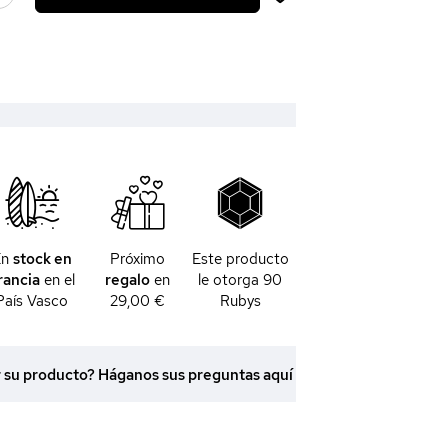
En
stock en
Próximo
Este producto
rancia
en el
regalo
en
le otorga
90
País Vasco
29,00 €
Rubys
r su producto? Háganos sus preguntas aquí