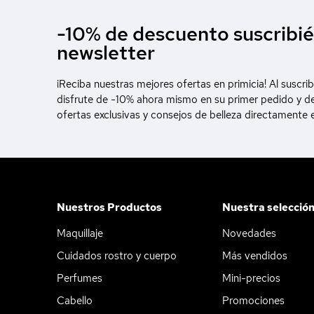
-10% de descuento suscribié
newsletter
¡Reciba nuestras mejores ofertas en primicia! Al suscrib
disfrute de -10% ahora mismo en su primer pedido y d
ofertas exclusivas y consejos de belleza directamente 
Nuestros Productos
Nuestra selecció
Maquillaje
Novedades
Cuidados rostro y cuerpo
Más vendidos
Perfumes
Mini-precios
Cabello
Promociones