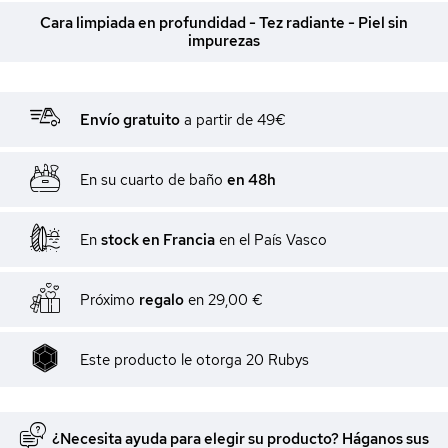
Cara limpiada en profundidad - Tez radiante - Piel sin
impurezas
Envío gratuito
a partir de 49€
En su cuarto de baño
en 48h
En
stock en Francia
en el País Vasco
Próximo
regalo
en
29,00 €
Este producto le otorga
20
Rubys
¿Necesita ayuda para elegir su producto? Háganos sus