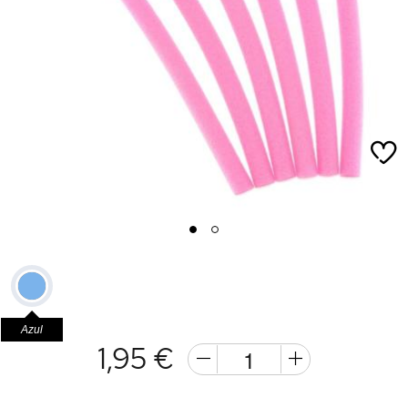
1
2
Azul
1,95 €