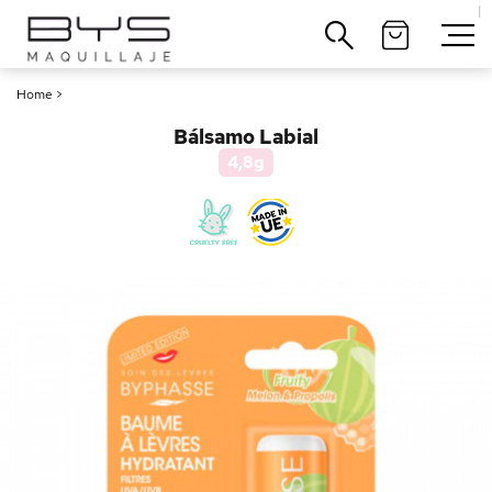
|
Cerrar
Home
>
Bálsamo Labial
4,8g