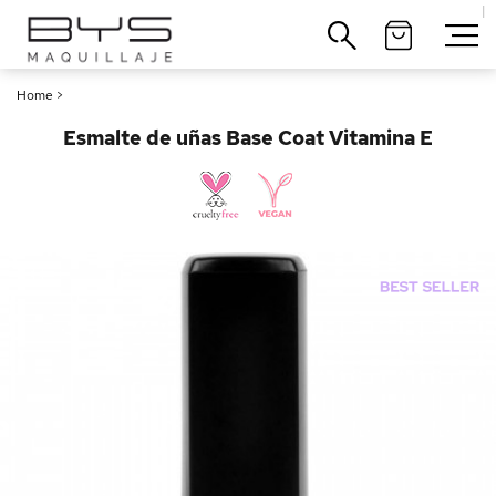
|
Cerrar
Home
>
Esmalte de uñas Base Coat Vitamina E