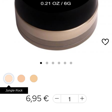
1
2
3
4
5
6
Jungle Rock
6,95 €